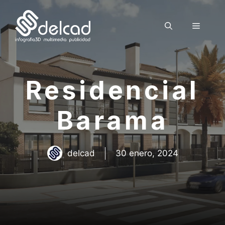
Saltar
al
Menú
contenido
Residencial
Barama
delcad
30 enero, 2024