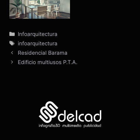
Categorías
Infoarquitectura
Etiquetas
infoarquitectura
Residencial Barama
Edificio multiusos P.T.A.