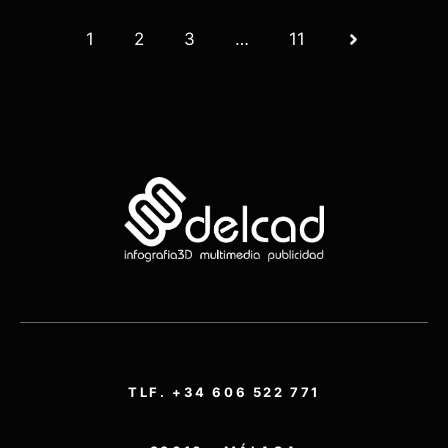
1
2
3
…
11
TLF. +34 606 522 771