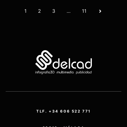
1
2
3
…
11
TLF. +34 606 522 771