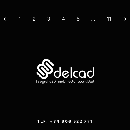
1
2
3
4
5
…
11
TLF. +34 606 522 771