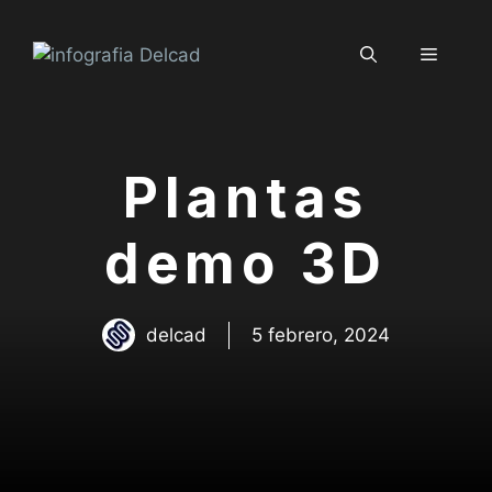
Saltar
al
Menú
contenido
Plantas
demo 3D
delcad
5 febrero, 2024