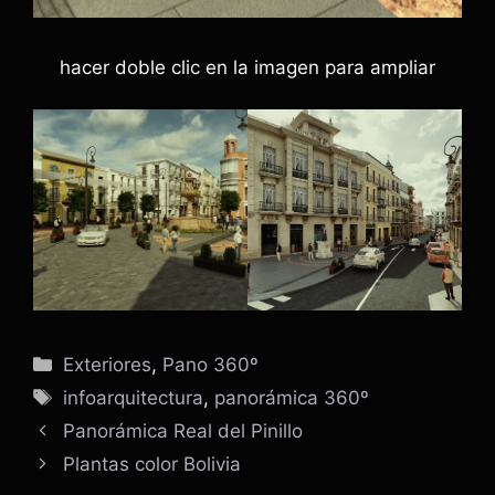
hacer doble clic en la imagen para ampliar
Categorías
Exteriores
,
Pano 360º
Etiquetas
infoarquitectura
,
panorámica 360º
Panorámica Real del Pinillo
Plantas color Bolivia