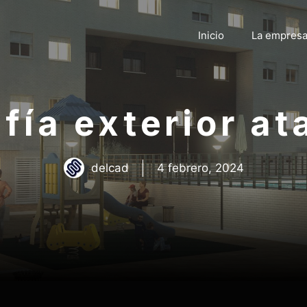
Inicio
La empres
afía exterior at
delcad
4 febrero, 2024