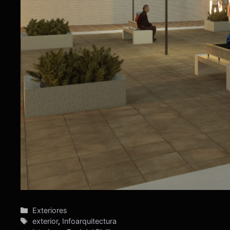
Categorías
Exteriores
Etiquetas
exterior
,
Infoarquitectura