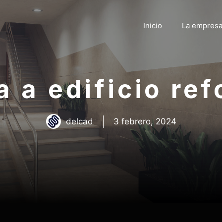
Inicio
La empres
a a edificio re
delcad
3 febrero, 2024