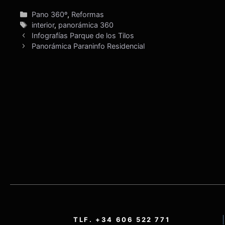
Categorías
Pano 360º
,
Reformas
Etiquetas
interior
,
panorámica 360
Infografías Parque de los Tilos
Panorámica Paraninfo Residencial
TLF. +34 606 522 771