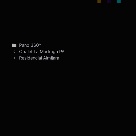
Categorías
Pano 360º
Chalet La Madruga PA
Residencial Almijara